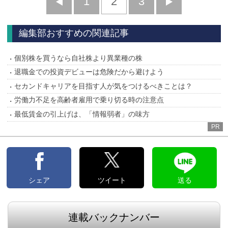
前
1
2
3
次
へ
へ
編集部おすすめの関連記事
個別株を買うなら自社株より異業種の株
退職金での投資デビューは危険だから避けよう
セカンドキャリアを目指す人が気をつけるべきことは？
労働力不足を高齢者雇用で乗り切る時の注意点
最低賃金の引上げは、「情報弱者」の味方
PR
シェア
ツイート
送る
連載バックナンバー