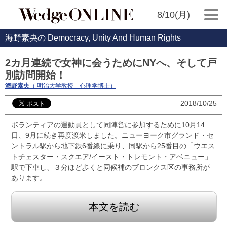
8/10(月)
海野素央の Democracy, Unity And Human Rights
2カ月連続で女神に会うためにNYへ、そして戸
別訪問開始！
海野素央
（ 明治大学教授 心理学博士）
2018/10/25
ボランティアの運動員として同陣営に参加するために10月14
日、9月に続き再度渡米しました。ニューヨーク市グランド・セ
ントラル駅から地下鉄6番線に乗り、同駅から25番目の「ウエス
トチェスター・スクエア/イースト・トレモント・アベニュー」
駅で下車し、３分ほど歩くと同候補のブロンクス区の事務所が
あります。
本文を読む