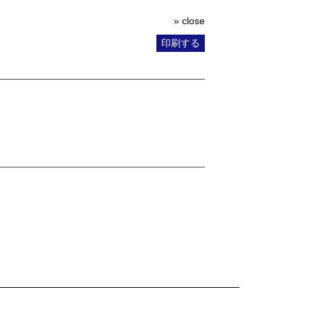
» close
印刷する