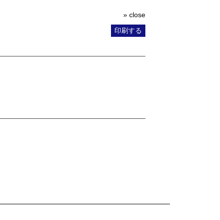
» close
印刷する