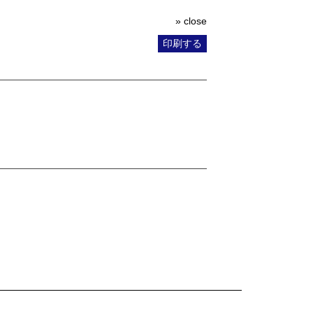
» close
印刷する