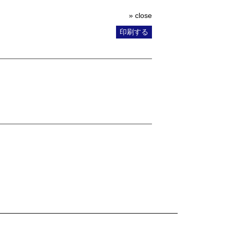
» close
印刷する