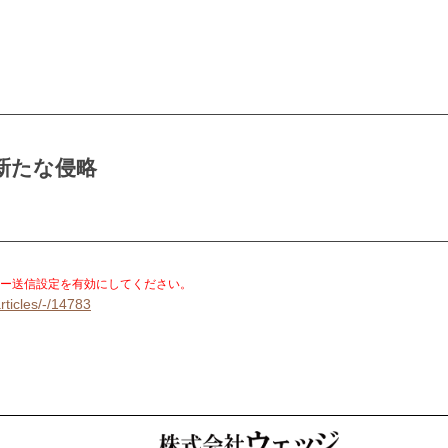
新たな侵略
。
ー送信設定を有効にしてください。
rticles/-/14783