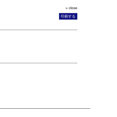
» close
印刷する