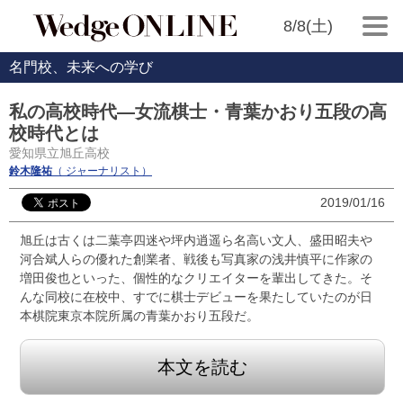
8/8(土)
名門校、未来への学び
私の高校時代―女流棋士・青葉かおり五段の高
校時代とは
愛知県立旭丘高校
鈴木隆祐
（ ジャーナリスト）
2019/01/16
旭丘は古くは二葉亭四迷や坪内逍遥ら名高い文人、盛田昭夫や
河合斌人らの優れた創業者、戦後も写真家の浅井慎平に作家の
増田俊也といった、個性的なクリエイターを輩出してきた。そ
んな同校に在校中、すでに棋士デビューを果たしていたのが日
本棋院東京本院所属の青葉かおり五段だ。
本文を読む