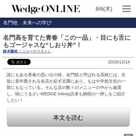
8/6(木)
名門校、未来への学び
名門高を育てた青春「この一品」・目にも舌に
もゴージャスな“しおり丼”！
鈴木隆祐
（ ジャーナリスト）
2018/12/14
誰にもある青春の思い出の味。名門校と呼ばれる高校には、生
徒に長年愛される名店が必ず近隣にあり、もはや学校文化の一
部にもなっている。そんな店の数々のメニューの中から厳選
し、味にうるさいWEDGE Infinity読者も納得の一押しをご紹介
したい！
本文を読む