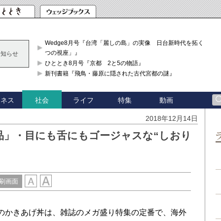
Wedge8月号『台湾「麗しの島」の実像 日台新時代を拓く「3
つの視座」』
お知らせ
ひととき8月号『京都 2と5の物語』
新刊書籍『飛鳥・藤原に隠された古代宮都の謎』
ジネス
ライフ
特集
動画
社会
2018年12月14日
品」・目にも舌にもゴージャスな“しおり
刷画面
制のかきあげ丼は、雑誌のメガ盛り特集の定番で、海外