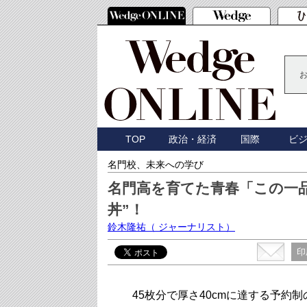
TOP
政治・経済
国際
ビ
名門校、未来への学び
名門高を育てた青春「この一
丼”！
鈴木隆祐
（ ジャーナリスト）
印
45枚分で厚さ40cmに達する予約