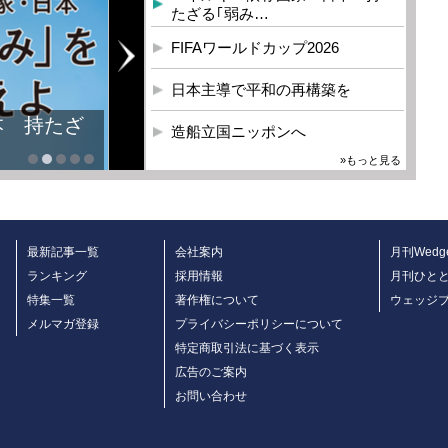
たざる｢弱み…
FIFAワールドカップ2026
日本主導で平和の再構築を
本 持たざ
造船立国ニッポンへ
»もっと見る
最新記事一覧
会社案内
月刊Wedg
ランキング
採用情報
月刊ひと
特集一覧
著作権について
ウェッジ
メルマガ登録
プライバシーポリシーについて
特定商取引法に基づく表示
広告のご案内
お問い合わせ