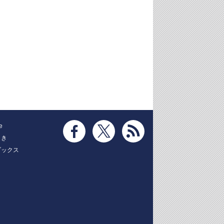
e
とき
ブックス