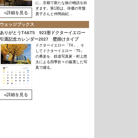
に、京都で新たな旅の物語を紡
ぎます。第1部は、俳優の常盤
»詳細を見る
貴子さんと仲間由紀…
ウェッジブックス
ありがとうT4&T5 923形ドクターイエロー
引退記念カレンダー2027 壁掛けタイプ
ドクターイエロー「T4」、そ
してドクターイエロー「T5」
の勇姿を、鉄道写真家・村上悠
太による四季折々の厳選した写
真で綴る。
»詳細を見る