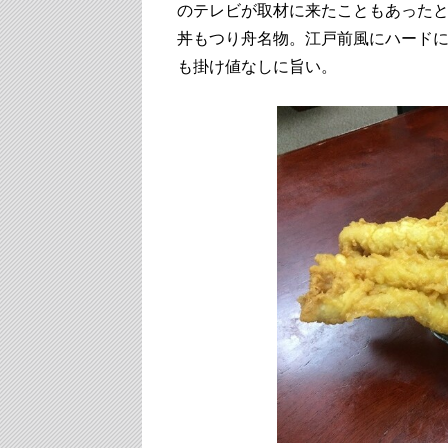
のテレビが取材に来たこともあった
丼もつり舟名物。江戸前風にハード
も掛け値なしに旨い。