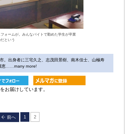
ニフォームが。みんなバイトで勤めた学生が卒業
のだという
国立市。出身者に三宅久之、志茂田景樹、南木佳士、山極寿
…many more!
どをお届けしています。
1
2
前へ