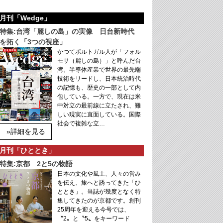
月刊「Wedge」
特集:台湾「麗しの島」の実像 日台新時代
を拓く「3つの視座」
かつてポルトガル人が「フォル
モサ（麗しの島）」と呼んだ台
湾。半導体産業で世界の最先端
技術をリードし、日本統治時代
の記憶も、歴史の一部として内
包している。一方で、現在は米
中対立の最前線に立たされ、難
しい現実に直面している。国際
社会で複雑な立…
»詳細を見る
月刊「ひととき」
特集:京都 2と5の物語
日本の文化や風土、人々の営み
を伝え、旅へと誘ってきた「ひ
ととき」。当誌が幾度となく特
集してきたのが京都です。創刊
25周年を迎える今号では、
〝2〟と〝5〟をキーワード