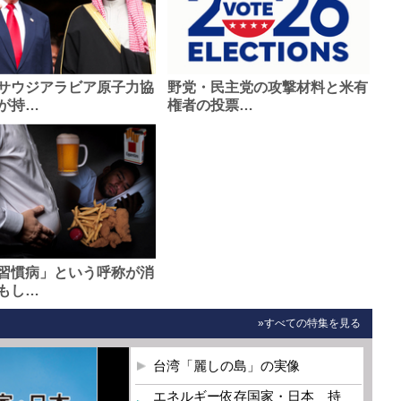
サウジアラビア原子力協
野党・民主党の攻撃材料と米有
が持…
権者の投票…
習慣病」という呼称が消
もし…
»すべての特集を見る
台湾「麗しの島」の実像
エネルギー依存国家・日本 持