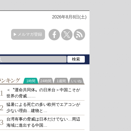
2026年8月8日(土)
メルマガ登録
ランキング
1時間
24時間
1週間
いいね
＜〝運命共同体〟の日米台＞中国こそが
1
世界の脅威....…
猛暑による死亡の多い欧州でエアコンが
2
少ない理由…建物と…
台湾有事の脅威は日本だけでない…周辺
3
海域に進出する中国…