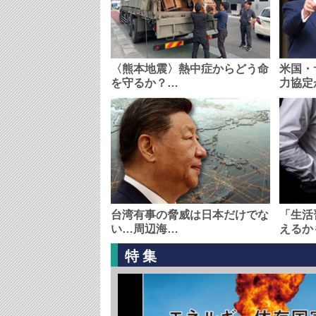
〈熊本地震〉熱中症からどう命
米国・
を守るか？…
力協定
台湾有事の脅威は日本だけでな
「生活
い…周辺海…
えるか
特集