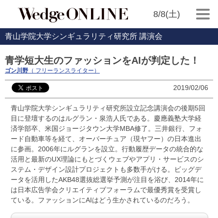
8/8(土)
青山学院大学シンギュラリティ研究所 講演会
青学短大生のファッションをAIが判定した！
ゴン川野
（ フリーランスライター）
2019/02/06
青山学院大学シンギュラリティ研究所設立記念講演会の後期5回
目に登壇するのはルグラン・泉浩人氏である。慶應義塾大学経
済学部卒、米国ジョージタウン大学MBA修了。三井銀行、フォ
ード自動車等を経て、オーバーチュア（現ヤフー）の日本進出
に参画。2006年にルグランを設立。行動履歴データの統合的な
活用と最新のUX理論にもとづくウェブやアプリ・サービスのシ
ステム・デザイン設計プロジェクトも多数手がける。ビッグデ
ータを活用したAKB48選抜総選挙予測が注目を浴び、2014年に
は日本広告学会クリエイティブフォーラムで最優秀賞を受賞し
ている。ファッションにAIはどう生かされているのだろう。