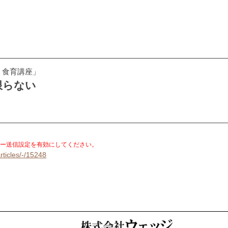
！食育講座」
限らない
。
ー送信設定を有効にしてください。
rticles/-/15248