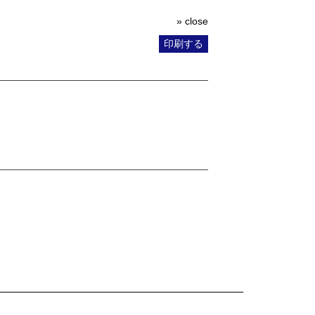
» close
印刷する