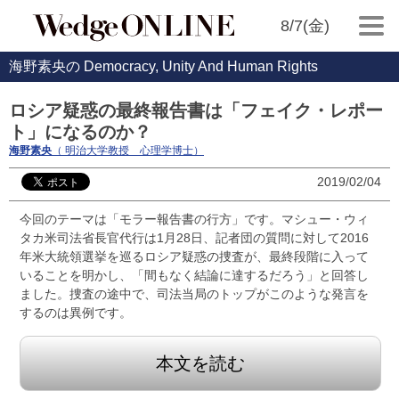
8/7(金)
海野素央の Democracy, Unity And Human Rights
ロシア疑惑の最終報告書は「フェイク・レポー
ト」になるのか？
海野素央
（ 明治大学教授 心理学博士）
2019/02/04
今回のテーマは「モラー報告書の行方」です。マシュー・ウィ
タカ米司法省長官代行は1月28日、記者団の質問に対して2016
年米大統領選挙を巡るロシア疑惑の捜査が、最終段階に入って
いることを明かし、「間もなく結論に達するだろう」と回答し
ました。捜査の途中で、司法当局のトップがこのような発言を
するのは異例です。
本文を読む