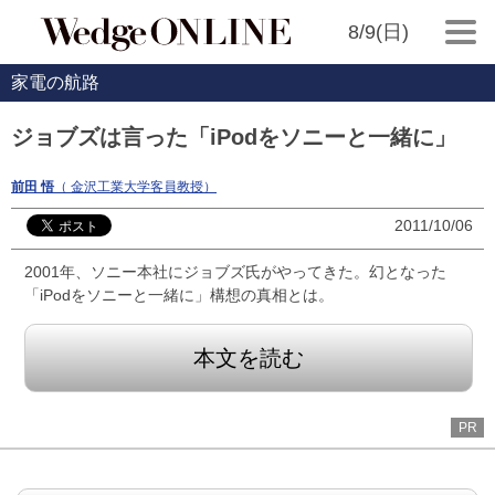
8/9(日)
家電の航路
ジョブズは言った「iPodをソニーと一緒に」
前田 悟
（ 金沢工業大学客員教授）
2011/10/06
2001年、ソニー本社にジョブズ氏がやってきた。幻となった
「iPodをソニーと一緒に」構想の真相とは。
本文を読む
PR