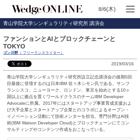
8/6(木)
青山学院大学シンギュラリティ研究所 講演会
ファンションとAIとブロックチェーンと
TOKYO
ゴン川野
（ フリーランスライター）
2019/03/16
青山学院大学シンギュラリティ研究所設立記念講演会の後期5回
目最後に登壇するのは日本IBM 佐々木シモン氏である。サンフ
ランシスコ、ニューヨーク、ロンドン、東京を始めとする10ヶ
国以上に拠点を置くワールドクラスのチームIBM Developer
Advocateに所属。2017年にはスタートアップ事業育成支援およ
び大手企業とスタートアップ企業とのコラボによるオープン・
イノベーション活動にて技術メンターを担当。専門分野はAI技
術(IBM Watson Developer Cloud)とブロックチェーンにてコン
サルティングやコンテンツ作成をおこなっている。