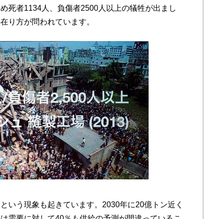
死者1134人、負傷者2500人以上の犠牲が出まし
の在り方が問われています。
いう現象も起きています。2030年に20億トン近く
は需要に対して40％も供給の予測が間違っているこ