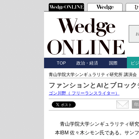
TOP
政治・経済
国際
ビ
青山学院大学シンギュラリティ研究所 講演会
ファンションとAIとブロック
ゴン川野
（ フリーランスライター）
印
青山学院大学シンギュラリティ研究
本IBM 佐々木シモン氏である。サ