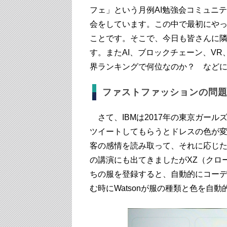
フェ」という月例AI勉強会コミュニ
会をしています。この中で最初にや
ことです。そこで、今日も皆さんに隣
す。またAI、ブロックチェーン、V
界ランキングで何位なのか？ など
ファストファッションの問
さて、IBMは2017年の東京ガー
ツイートしてもらうとドレスの色が変わ
客の感情を読み取って、それに応じ
の講演にも出てきましたがXZ（クロー
ちの服を登録すると、自動的にコー
む時にWatsonが服の種類と色を自