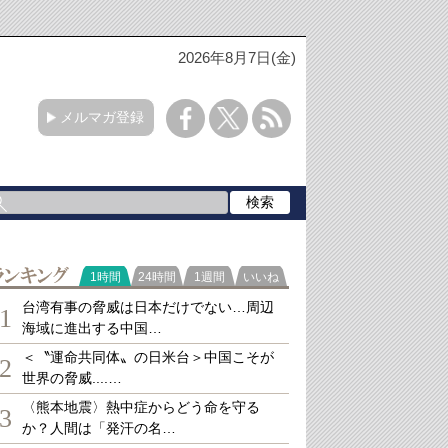
2026年8月7日(金)
メルマガ登録
ランキング
1時間
24時間
1週間
いいね
台湾有事の脅威は日本だけでない…周辺
1
海域に進出する中国…
＜〝運命共同体〟の日米台＞中国こそが
2
世界の脅威....…
〈熊本地震〉熱中症からどう命を守る
3
か？人間は「発汗の名…