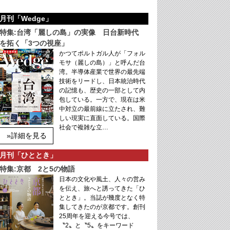
月刊「Wedge」
特集:台湾「麗しの島」の実像 日台新時代
を拓く「3つの視座」
かつてポルトガル人が「フォル
モサ（麗しの島）」と呼んだ台
湾。半導体産業で世界の最先端
技術をリードし、日本統治時代
の記憶も、歴史の一部として内
包している。一方で、現在は米
中対立の最前線に立たされ、難
しい現実に直面している。国際
社会で複雑な立…
»詳細を見る
月刊「ひととき」
特集:京都 2と5の物語
日本の文化や風土、人々の営み
を伝え、旅へと誘ってきた「ひ
ととき」。当誌が幾度となく特
集してきたのが京都です。創刊
25周年を迎える今号では、
〝2〟と〝5〟をキーワード