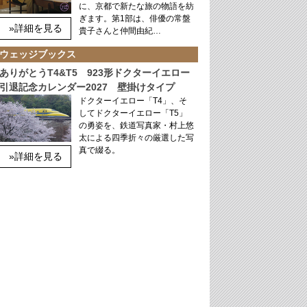
に、京都で新たな旅の物語を紡
ぎます。第1部は、俳優の常盤
»詳細を見る
貴子さんと仲間由紀…
ウェッジブックス
ありがとうT4&T5 923形ドクターイエロー
引退記念カレンダー2027 壁掛けタイプ
ドクターイエロー「T4」、そ
してドクターイエロー「T5」
の勇姿を、鉄道写真家・村上悠
太による四季折々の厳選した写
真で綴る。
»詳細を見る