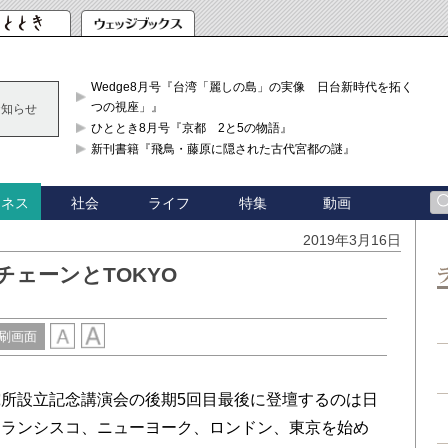
Wedge8月号『台湾「麗しの島」の実像 日台新時代を拓く「3
つの視座」』
お知らせ
ひととき8月号『京都 2と5の物語』
新刊書籍『飛鳥・藤原に隠された古代宮都の謎』
社会
ライフ
特集
動画
ジネス
2019年3月16日
チェーンとTOKYO
刷画面
所設立記念講演会の後期5回目最後に登壇するのは日
ンフランシスコ、ニューヨーク、ロンドン、東京を始め