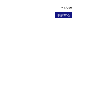
» close
印刷する