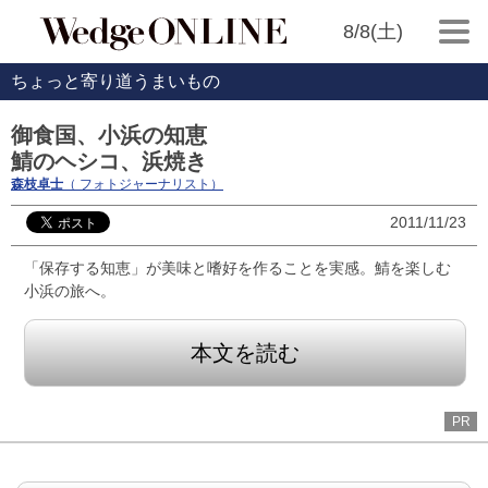
8/8(土)
ちょっと寄り道うまいもの
御食国、小浜の知恵
鯖のヘシコ、浜焼き
森枝卓士
（ フォトジャーナリスト）
2011/11/23
「保存する知恵」が美味と嗜好を作ることを実感。鯖を楽しむ
小浜の旅へ。
本文を読む
PR