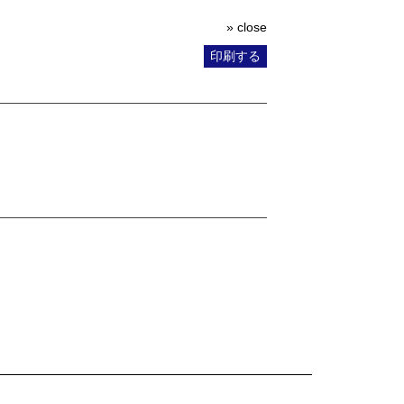
» close
印刷する