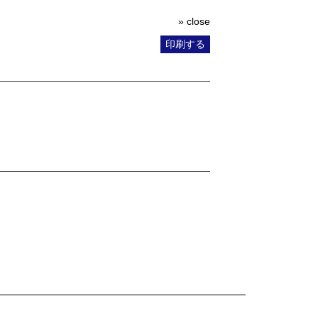
» close
印刷する