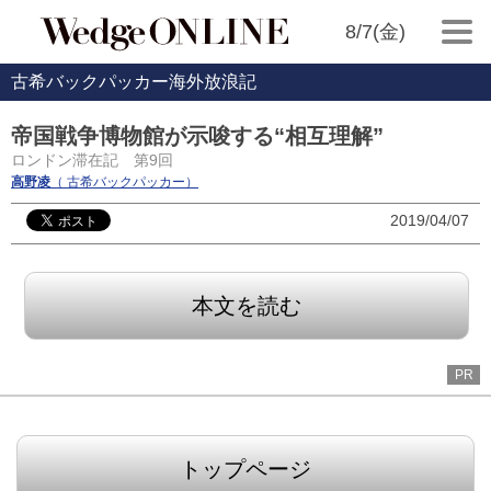
8/7(金)
古希バックパッカー海外放浪記
帝国戦争博物館が示唆する“相互理解”
ロンドン滞在記 第9回
高野凌
（ 古希バックパッカー）
2019/04/07
本文を読む
PR
トップページ