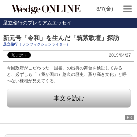
8/7(金)
足立倫行のプレミアムエッセイ
新元号「令和」を生んだ「筑紫歌壇」探訪
足立倫行
（ ノンフィクションライター）
2019/04/27
今回政府がこだわった「国書」の出典の舞台を検証してみる
と、必ずしも「（我が国の）悠久の歴史、薫り高き文化」と呼
べない様相が見えてくる。
本文を読む
PR