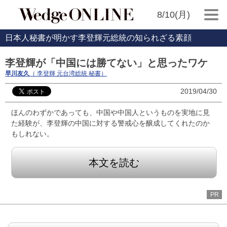
8/10(月)
日本人秘書が明かす李登輝元総統の知られざる素顔
李登輝が「中国には勝てない」と思ったワケ
早川友久
（ 李登輝 元台湾総統 秘書）
2019/04/30
ほんのわずかであっても、中国や中国人というものを実地に見
た経験が、李登輝の中国に対する警戒心を醸成してくれたのか
もしれない。
本文を読む
PR