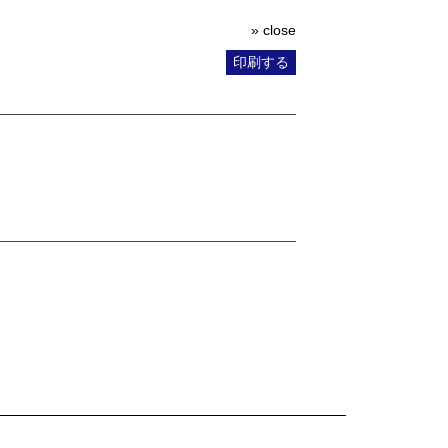
» close
印刷する