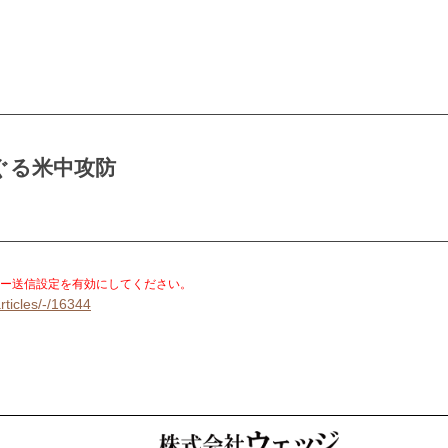
ぐる米中攻防
。
ー送信設定を有効にしてください。
rticles/-/16344