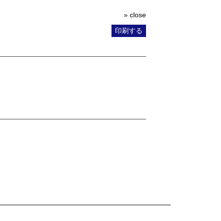
» close
印刷する