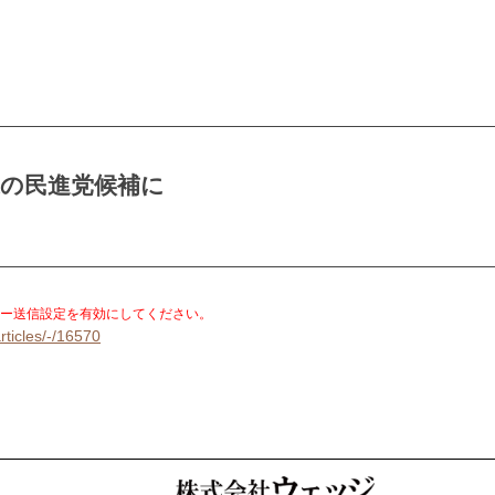
選の民進党候補に
。
ー送信設定を有効にしてください。
rticles/-/16570