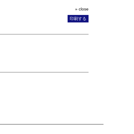
» close
印刷する