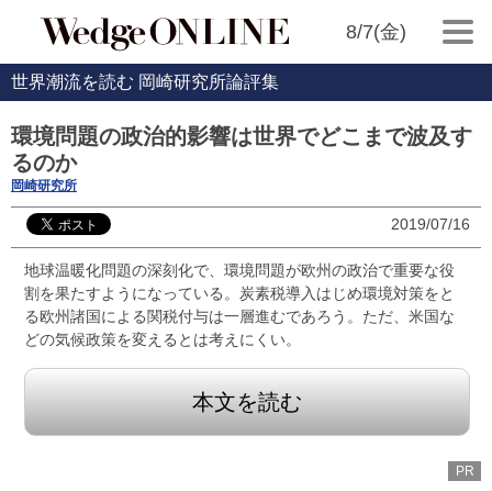
8/7(金)
世界潮流を読む 岡崎研究所論評集
環境問題の政治的影響は世界でどこまで波及す
るのか
岡崎研究所
2019/07/16
地球温暖化問題の深刻化で、環境問題が欧州の政治で重要な役
割を果たすようになっている。炭素税導入はじめ環境対策をと
る欧州諸国による関税付与は一層進むであろう。ただ、米国な
どの気候政策を変えるとは考えにくい。
本文を読む
PR