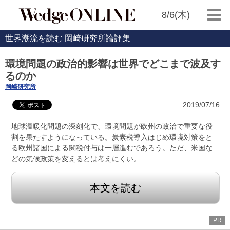
8/6(木)
世界潮流を読む 岡崎研究所論評集
環境問題の政治的影響は世界でどこまで波及す
るのか
岡崎研究所
2019/07/16
地球温暖化問題の深刻化で、環境問題が欧州の政治で重要な役
割を果たすようになっている。炭素税導入はじめ環境対策をと
る欧州諸国による関税付与は一層進むであろう。ただ、米国な
どの気候政策を変えるとは考えにくい。
本文を読む
PR