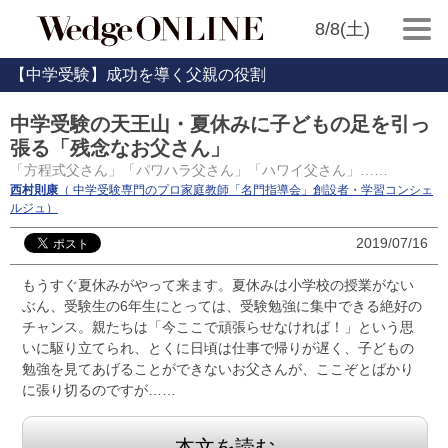
8/8(土)
【中学受験】成功を導く父親の役割
中学受験の天王山・夏休みに子どもの足を引っ
張る「残念なお父さん」
「方程式父さん」「パワハラ父さん」「ハワイ父さん」……
西村則康
（ 中学受験専門のプロ家庭教師「名門指導会」創設者・学習コンシェ
ルジュ）
2019/07/16
もうすぐ夏休みがやって来ます。夏休みは小学校の授業がない
ぶん、受験生の6年生にとっては、受験勉強に集中できる絶好の
チャンス。親たちは「今ここで頑張らせなければ！」という思
いに駆り立てられ、とくに日頃は仕事で帰りが遅く、子どもの
勉強を見てあげることができないお父さんが、ここぞとばかり
に張り切るのですが……
本文を読む