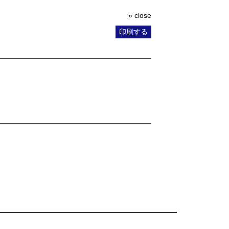
» close
印刷する