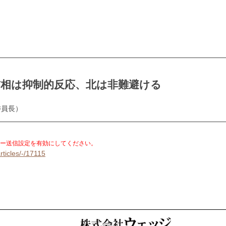
首相は抑制的反応、北は非難避ける
委員長）
。
ー送信設定を有効にしてください。
rticles/-/17115