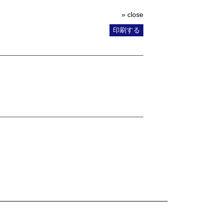
» close
印刷する