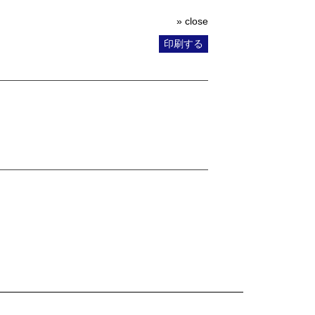
» close
印刷する