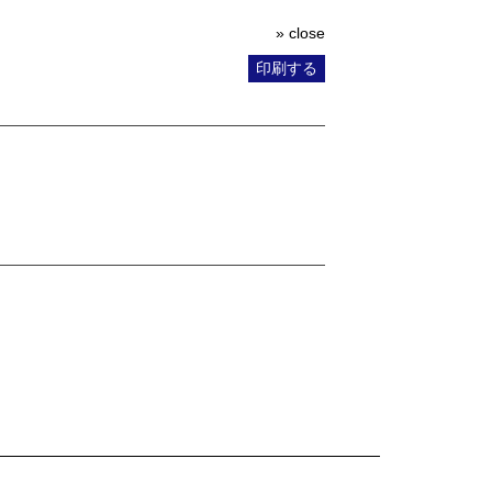
» close
印刷する