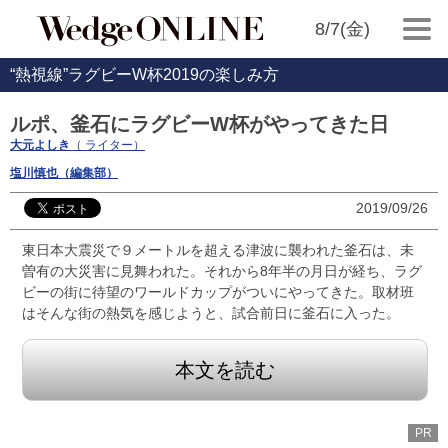
8/7(金)
“熱視線”ラグビーW杯2019の楽しみ方
ルポ、釜石にラグビーW杯がやってきた日
大元よしき
（ ライター）
塩川慎也（編集部）
2019/09/26
東日本大震災で９メートルを超える津波に襲われた釜石は、未
曽有の大災害に見舞われた。それから8年半の月日が経ち、ラグ
ビーの街に待望のワールドカップがついにやってきた。取材班
はそんな街の熱気を感じようと、試合前日に釜石に入った。
本文を読む
PR