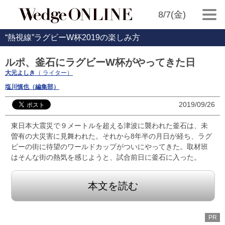
8/7(金)
“熱視線”ラグビーW杯2019の楽しみ方
ルポ、釜石にラグビーW杯がやってきた日
大元よしき
（ ライター）
塩川慎也（編集部）
2019/09/26
東日本大震災で９メートルを超える津波に襲われた釜石は、未
曽有の大災害に見舞われた。それから8年半の月日が経ち、ラグ
ビーの街に待望のワールドカップがついにやってきた。取材班
はそんな街の熱気を感じようと、試合前日に釜石に入った。
本文を読む
PR