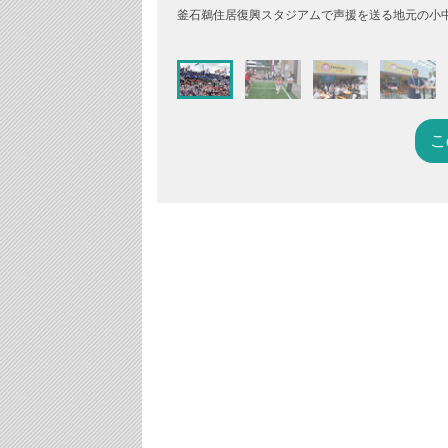
釜石鵜住居復興スタジアムで声援を送る地元の小
こ