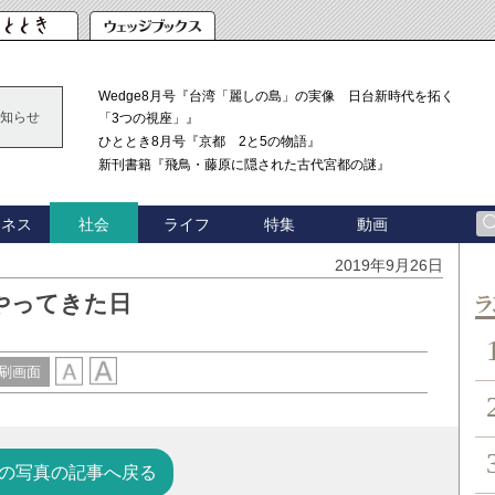
Wedge8月号『台湾「麗しの島」の実像 日台新時代を拓く
知らせ
「3つの視座」』
ひととき8月号『京都 2と5の物語』
新刊書籍『飛鳥・藤原に隠された古代宮都の謎』
ジネス
ライフ
特集
動画
社会
2019年9月26日
やってきた日
ン
刷画面
の写真の記事へ戻る