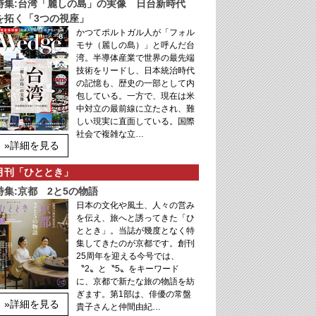
特集:台湾「麗しの島」の実像 日台新時代
を拓く「3つの視座」
かつてポルトガル人が「フォル
モサ（麗しの島）」と呼んだ台
湾。半導体産業で世界の最先端
技術をリードし、日本統治時代
の記憶も、歴史の一部として内
包している。一方で、現在は米
中対立の最前線に立たされ、難
しい現実に直面している。国際
社会で複雑な立…
»詳細を見る
月刊「ひととき」
特集:京都 2と5の物語
日本の文化や風土、人々の営み
を伝え、旅へと誘ってきた「ひ
ととき」。当誌が幾度となく特
集してきたのが京都です。創刊
25周年を迎える今号では、
〝2〟と〝5〟をキーワード
に、京都で新たな旅の物語を紡
ぎます。第1部は、俳優の常盤
»詳細を見る
貴子さんと仲間由紀…