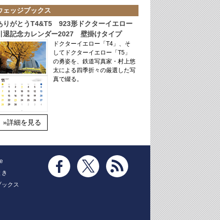
ウェッジブックス
ありがとうT4&T5 923形ドクターイエロー
引退記念カレンダー2027 壁掛けタイプ
ドクターイエロー「T4」、そ
してドクターイエロー「T5」
の勇姿を、鉄道写真家・村上悠
太による四季折々の厳選した写
真で綴る。
»詳細を見る
e
とき
ブックス