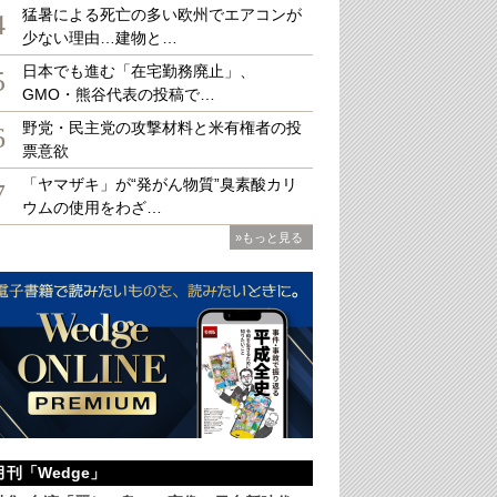
猛暑による死亡の多い欧州でエアコンが
4
少ない理由…建物と…
日本でも進む「在宅勤務廃止」、
を問わず参加できるストリートラグビー（写真・筆者、以下同）
5
GMO・熊谷代表の投稿で…
野党・民主党の攻撃材料と米有権者の投
6
票意欲
「ヤマザキ」が“発がん物質”臭素酸カリ
7
ウムの使用をわざ…
»もっと見る
月刊「Wedge」