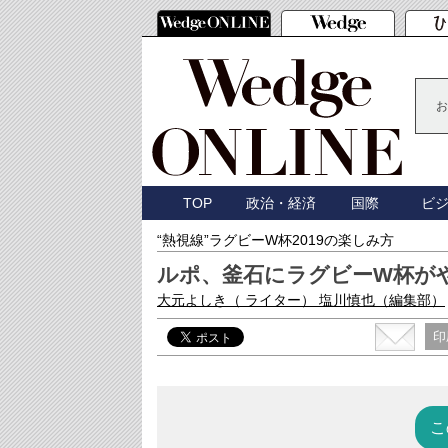
お
TOP
政治・経済
国際
ビ
“熱視線”ラグビーW杯2019の楽しみ方
ルポ、釜石にラグビーW杯が
大元よしき
（ ライター）
塩川慎也（編集部）
印
こ