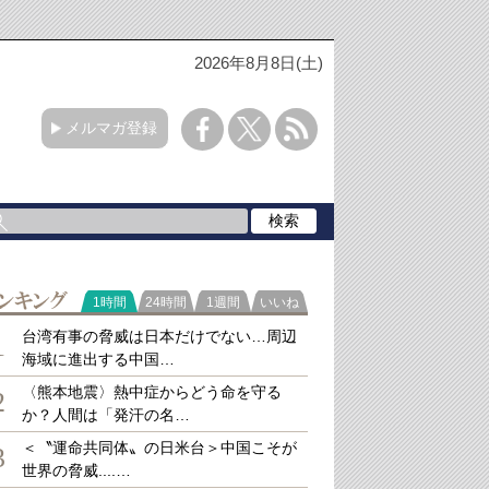
2026年8月8日(土)
メルマガ登録
ラ
1時間
24時間
1週間
いいね
キング
台湾有事の脅威は日本だけでない…周辺
1
海域に進出する中国…
〈熊本地震〉熱中症からどう命を守る
2
か？人間は「発汗の名…
＜〝運命共同体〟の日米台＞中国こそが
3
世界の脅威....…