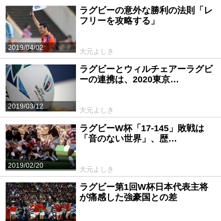
ラグビーの意外な勝利の法則「レ
フリーを攻略する」
2019/04/02
大元よしき
ラグビーとウィルチェアーラグビ
ーの連携は、2020東京…
2019/03/12
大元よしき
ラグビーW杯「17-145」敗戦は
「音のない世界」、歴…
2019/02/20
大元よしき
ラグビー第1回W杯日本代表主将
が痛感した強豪国との差