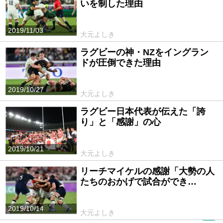
いを制した理由
2019/11/03
大元よしき
ラグビーの神・NZをイングラン
ドが圧倒できた理由
2019/10/27
大元よしき
ラグビー日本代表が伝えた「誇
り」と「感謝」の心
2019/10/21
大元よしき
リーチマイケルの感謝「大勢の人
たちのおかげで試合ができ…
2019/10/14
大元よしき
PR