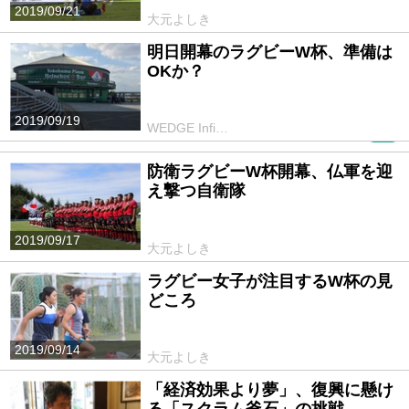
2019/09/21
大元よしき
明日開幕のラグビーW杯、準備は
OKか？
2019/09/19
WEDGE Infi…
PR
防衛ラグビーW杯開幕、仏軍を迎
え撃つ自衛隊
2019/09/17
大元よしき
ラグビー女子が注目するW杯の見
どころ
2019/09/14
大元よしき
「経済効果より夢」、復興に懸け