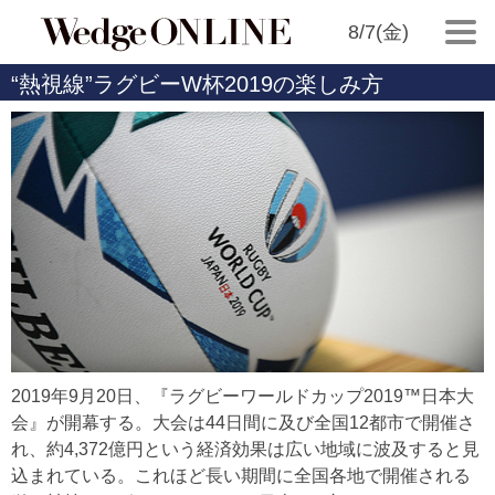
8/7(金)
“熱視線”ラグビーW杯2019の楽しみ方
2019年9月20日、『ラグビーワールドカップ2019™日本大
会』が開幕する。大会は44日間に及び全国12都市で開催さ
れ、約4,372億円という経済効果は広い地域に波及すると見
込まれている。これほど長い期間に全国各地で開催される