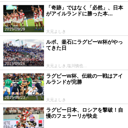
「奇跡」ではなく「必然」、日本
がアイルランドに勝った本…
2019/09/29
大元よしき
ルポ、釜石にラグビーW杯がやっ
てきた日
2019/09/26
大元よしき,塩川慎也…
ラグビーW杯、伝統の一戦はアイ
ルランドが完勝
2019/09/23
大元よしき
ラグビー日本、ロシアを撃破！自
慢のフェラーリが快走