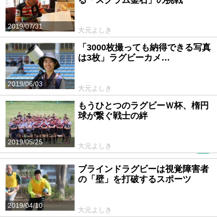
る「スクラム釜石」の挑戦
2019/07/31
大元よしき
「3000枚撮っても納得できる写真
は3枚」ラグビーカメ…
2019/06/03
大元よしき
もうひとつのラグビーＷ杯、楕円
球が繋ぐ戦士の絆
2019/05/25
大元よしき
PR
ブラインドラグビーは視覚障害者
の「壁」を打破するスポーツ
2019/04/10
大元よしき