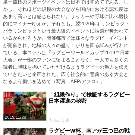
単一競技のスポーツイベントは日本では初めてである。し
かし、それほどの規模の大会ながら国内における認知度は
あまり高いとは感じられない。サッカーや野球に比べ競技
的にマイナーゆえか、それとも、翌2020年オリンピック・
パラリンピックという最大級のイベントに話題が奪われて
いるからだろうか。開催都市では様々なラグビーイベント
が開催され、地域の人々の盛り上がりを図る試みが行われ
ている。本コラムは『ラグビーワールドカップ2019™日本
大会』が一部のファンに留まることなく、一人でも多くの
読者に興味を抱いていただけるようラグビーの魅力を伝え
ていきたいと企画された。広く社会的に意義のある大会と
なるよう願いを込めて（写真：AFP/アフロ）。
「組織作り」で検証するラグビー
日本躍進の秘密
2019/11/28
大元よしき
ラグビーW杯、南アが三つ巴の戦