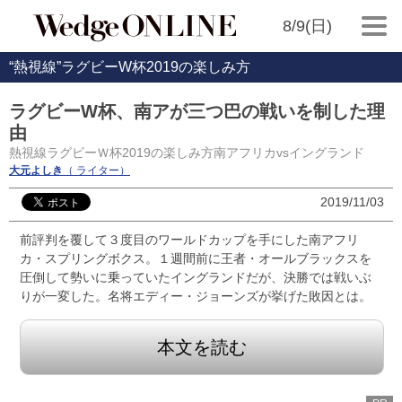
8/9(日)
“熱視線”ラグビーW杯2019の楽しみ方
ラグビーW杯、南アが三つ巴の戦いを制した理
由
熱視線ラグビーＷ杯2019の楽しみ方南アフリカvsイングランド
大元よしき
（ ライター）
2019/11/03
前評判を覆して３度目のワールドカップを手にした南アフリ
カ・スプリングボクス。１週間前に王者・オールブラックスを
圧倒して勢いに乗っていたイングランドだが、決勝では戦いぶ
りが一変した。名将エディー・ジョーンズが挙げた敗因とは。
本文を読む