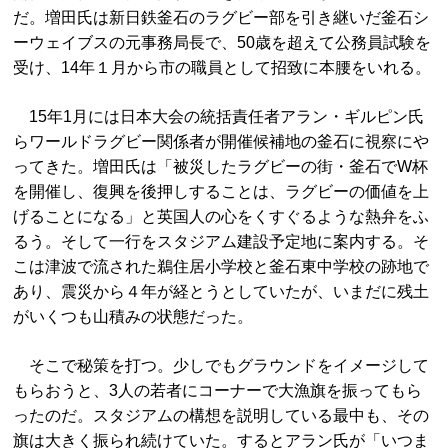
だ。増田氏は新日鉄釜石のラグビー部を引き継いだ釜石シ
ーウェイブスの元事務局長で、50歳を超えて公務員試験を
受け、14年１月から市の職員として招致に本腰をいれる。
15年1月には日本大会の統括責任者アラン・ギルピン氏
らワールドラグビー関係者が開催候補地の釜石に視察にや
ってきた。増田氏は「被災したラグビーの街・釜石でW杯
を開催し、復興を後押しすることは、ラグビーの価値を上
げることになる」と英国人の心をくすぐるような熱弁をふ
るう。そして一行をスタジアム建設予定地に案内する。そ
こは津波で流された鵜住居小学校と釜石東中学校の跡地で
あり、震災から４年が経とうとしていたが、いまだに残土
がいくつも山積みの状態だった。
そこで秘策を打つ。少しでもグラウンドをイメージして
もらおうと、3人の若者にコーナーで大漁旗を振ってもら
ったのだ。スタジアムの構想を説明している最中も、その
旗は大きく振られ続けていた。するとアラン氏が「いつま