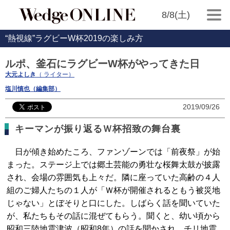
8/8(土)
“熱視線”ラグビーW杯2019の楽しみ方
ルポ、釜石にラグビーW杯がやってきた日
大元よしき
（ ライター）
塩川慎也（編集部）
2019/09/26
キーマンが振り返るＷ杯招致の舞台裏
日が傾き始めたころ、ファンゾーンでは「前夜祭」が始
まった。ステージ上では郷土芸能の勇壮な桜舞太鼓が披露
され、会場の雰囲気も上々だ。隣に座っていた高齢の４人
組のご婦人たちの１人が「Ｗ杯が開催されるともう被災地
じゃない」とぼそりと口にした。しばらく話を聞いていた
が、私たちもその話に混ぜてもらう。聞くと、幼い頃から
昭和三陸地震津波（昭和8年）の話を聞かされ、チリ地震