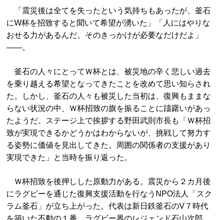
「震災後は全てを失ったという気持ちもあったが、釜石
にW杯を招致すると聞いて希望が湧いた」「人にはやりな
おせる力があるんだ。そのきっかけが必要なだけだよ」
――。
釜石の人々にとってＷ杯とは、被災地の辛く悲しい過去
を乗り越える希望となってきたことを改めて思い知らされ
た。しかし、釜石の人々も被災した当初は、復興もままな
らない状況の中、Ｗ杯招致の旗を振ることに躊躇いがあっ
たようだ。ステージ上で挨拶する野田武則市長も「Ｗ杯招
致が実現できるかどうかはわからないが、挑戦して努力す
る姿勢に価値を見出してきた。周囲の関係者の支援があり
実現できた」と当時を振り返った。
Ｗ杯招致を後押しした原動力がある。震災から２カ月後
にラグビーを通じた復興支援活動を行なうNPO法人「スク
ラム釜石」が立ち上がった。代表は新日鉄釜石のV７時代
を築いた不動の１番、ラグビー界のレジェンド石山次郎