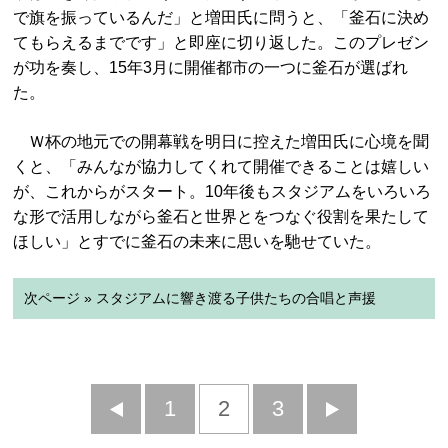
で旗を振っているんだ」と増田氏に問うと、「釜石に決め
てもらえるまでです」と即座に切り返した。このプレゼン
が功を奏し、15年3月に開催都市の一つに釜石が選ばれ
た。
Ｗ杯の地元での開幕戦を明日に控えた増田氏に心境を聞
くと、「みんなが協力してくれて開催できることは嬉しい
が、これからがスタート。10年後もスタジアムをいろいろ
な形で活用しながら釜石と世界とをつなぐ役割を果たして
ほしい」とすでに釜石の未来に思いを馳せていた。
次ページ » スタジアムに響き渡る子供たちの合唱と声援
前
1
2
3
次