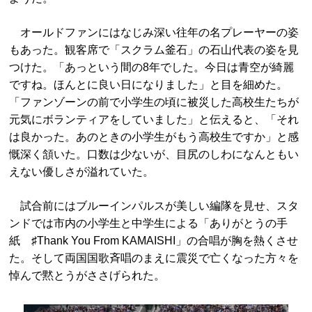
オールドファンにはなじみ深い往年の名プレーヤーの姿
もあった。観客席で「スクラム釜石」の石山代表の姿を見
つけた。「あっという間の8年でした。今日は青空が綺麗
ですね。ほんとに良い日になりました」と目を細めた。
「ファンゾーンの前で小学生の頃に被災した高校生たちが
元気にボランティアをしていました」と伝えると、「それ
は良かった。あのときの小学生がもう高校生ですか」と感
慨深く頷いた。口数は少ないが、目尻のしわになんともい
えない優しさが溢れていた。
試合前にはブルーインパルスが美しい編隊を見せ、スタ
ンドでは市内の小学生と中学生による「ありがとうの手
紙 ♯Thank You From KAMAISHI」の合唱が胸を熱くさせ
た。そして両国国歌斉唱のまえに震災で亡くなった方々を
悼んで黙とうがささげられた。