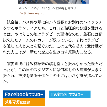
ボランティアが一列になって観客をお見送り
ギャラリーページへ
試合後、バス停や駅に向かう観客とお別れのハイタッチ
をするボランティアたち。これほど熱狂的な歓迎を受ける
とは、やはりこの地はラグビーの聖地なのだ。釜石には伝
説化したチームのレガシーが残っている。それはラグビー
を通して人と人とを繋ぐ力だ。この世代を超えて受け継が
れた力こそが、新たな歴史を生み出す原動力になる。
震災直後にはＷ杯招致の旗を堂々と振れなかった釜石だ
ったが、この日のスタジアムには何本もの大漁旗が大きく
振られ、声援を送る子供たちの手には小さな旗が揺れてい
た。