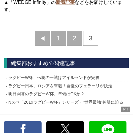
▲「WEDGE Infinity」の
新着記事
などをお届けしていま
す。
前
1
2
3
へ
編集部おすすめの関連記事
ラグビーW杯、伝統の一戦はアイルランドが完勝
ラグビー日本、ロシアを撃破！自慢のフェラーリが快走
明日開幕のラグビーW杯、準備はOKか？
Nスペ「2019ラグビーW杯」シリーズ・“世界最強”神髄に迫る
PR