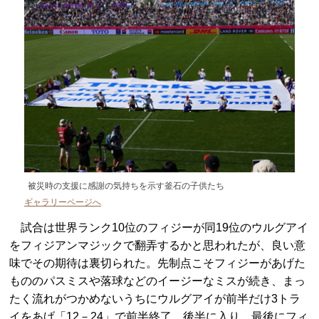
被災時の支援に感謝の気持ちを示す釜石の子供たち
ギャラリーページへ
試合は世界ランク10位のフィジーが同19位のウルグアイ
をフィジアンマジックで翻弄するかと思われたが、良い意
味でその期待は裏切られた。先制点こそフィジーがあげた
もののパスミスや落球などのイージーなミスが続き、まっ
たく流れがつかめないうちにウルグアイが前半だけ3トラ
イをあげ「12－24」で前半終了。後半に入り、最後にフィ