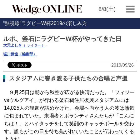
8/8(土)
“熱視線”ラグビーW杯2019の楽しみ方
ルポ、釜石にラグビーW杯がやってきた日
大元よしき
（ ライター）
塩川慎也（編集部）
2019/09/26
スタジアムに響き渡る子供たちの合唱と声援
９月25日は朝から秋空が広がる快晴だった。「フィジー
vsウルグアイ」が行わる釜石鵜住居復興スタジアムには
14,025人の観衆が詰めかけた。会場へ向かう人の波は熱気
に包まれていた。来場者とボランティさんたちが「こんに
ちは！」とハイタッチをして笑顔のキャッチボールを交わ
す。誰もがこの日を待ち焦がれていたことが伝わってくる
ようだ。