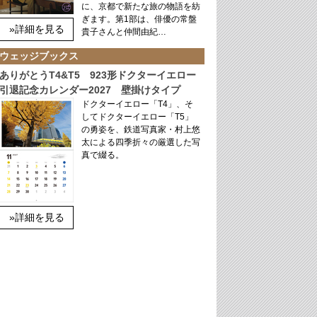
に、京都で新たな旅の物語を紡
ぎます。第1部は、俳優の常盤
»詳細を見る
貴子さんと仲間由紀…
ウェッジブックス
ありがとうT4&T5 923形ドクターイエロー
引退記念カレンダー2027 壁掛けタイプ
ドクターイエロー「T4」、そ
してドクターイエロー「T5」
の勇姿を、鉄道写真家・村上悠
太による四季折々の厳選した写
真で綴る。
»詳細を見る