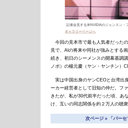
記者会見する米NVIDIAのジェンスン・
ギャラリーページへ
今回の見本市で最も人気者だったの
見で、AIの将来や同社が強みとする
続き、初日のシーメンスの開幕基調講演
ノボ）の楊元慶（ヤン・ヤンチン）C
実は中国出身のヤンCEOと台湾出身
ーカー経営者として旧知の仲だ。ファ
きたが、私が30代前半だった頃、あ
け、互いの同志関係を約２万人の聴
次ページ » 「パー