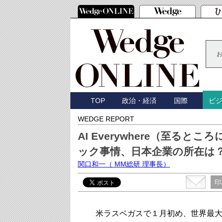
TOP
政治・経済
国際
ビ
WEDGE REPORT
AI Everywhere（至ると
ック事情、日本企業の所在は
関口和一
（ MM総研 理事長）
印
米ラスベガスで１月初め、世界最大の