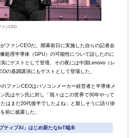
ファンCEO
がファンCEOだ。開幕前日に実施した自らの記者会
画像処理半導体（GPU）の可能性について話したのに
にゲストとして登壇。その夜には中国Lenovo（レ
EOの基調講演にもゲストとして登場した。
のファンCEOはパソコンメーカー経営者と半導体メ
ン氏はヤン氏に対し「我々はこの世界で30年やって
なたはまだ20代後半でしたよね」と親しそうに語り掛
衆を前に披露した。
セプティブAI」はじめ新たなIoT端末