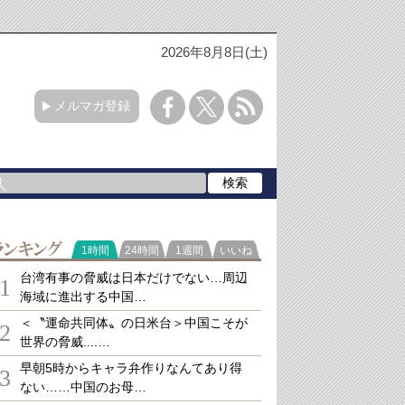
2026年8月8日(土)
メルマガ登録
ランキング
1時間
24時間
1週間
いいね
台湾有事の脅威は日本だけでない…周辺
1
海域に進出する中国…
＜〝運命共同体〟の日米台＞中国こそが
2
世界の脅威....…
早朝5時からキャラ弁作りなんてあり得
3
ない……中国のお母…