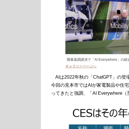
開幕基調講演で「AI Everywhere
ギャラリーページへ
AIは2022年秋の「ChatGPT」
今回の見本市ではAIが家電製品や住
ってきたと強調、「AI Everywhe