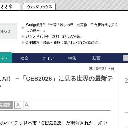
Wedge8月号『台湾「麗しの島」の実像 日台新時代を拓く「3
つの視座」』
お知らせ
ひととき8月号『京都 2と5の物語』
新刊書籍『飛鳥・藤原に隠された古代宮都の謎』
社会
ライフ
特集
動画
ジネス
2026年2月6日
ころにAI）－「CES2026」に見る世界の最新テ
？
刷画面
ハイテク見本市「CES2026」が開催された。米中