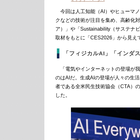
今回は人工知能（AI）やヒューマ
クなどの技術が注目を集め、高齢化対策
ア）」や「Sustainability（
取材をもとに「CES2026」から見
「フィジカルAI」「インダ
「電気やインターネットの登場が我
のはAIだ。生成AIの登場が人々の生
者である全米民生技術協会（CTA）
した。