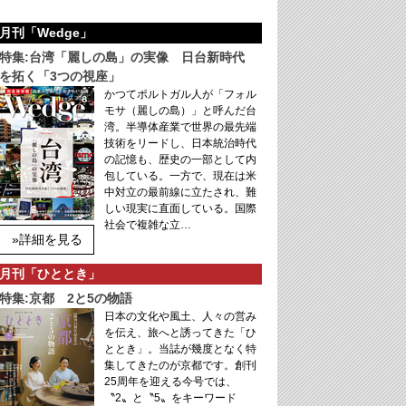
月刊「Wedge」
特集:台湾「麗しの島」の実像 日台新時代
を拓く「3つの視座」
かつてポルトガル人が「フォル
モサ（麗しの島）」と呼んだ台
湾。半導体産業で世界の最先端
技術をリードし、日本統治時代
の記憶も、歴史の一部として内
包している。一方で、現在は米
中対立の最前線に立たされ、難
しい現実に直面している。国際
社会で複雑な立…
»詳細を見る
月刊「ひととき」
特集:京都 2と5の物語
日本の文化や風土、人々の営み
を伝え、旅へと誘ってきた「ひ
ととき」。当誌が幾度となく特
集してきたのが京都です。創刊
25周年を迎える今号では、
〝2〟と〝5〟をキーワード