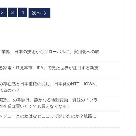
2
3
4
次へ
IT業界、日本の技術からグローバルに、実用化への取
家電・IT見本市「IFA」で見た世界が注目する新技
存在感と日本復権の兆し、日本発のNTT「IOWN」
れるのか？
ル狂乱」の幕開け、静かなる地殻変動、資源の「ブラ
本企業は買いたくても買えなくなる！
＞ソニーとの差はなぜここまで開いたのか？岐路に