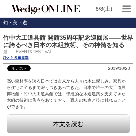
8/8(土)
旬・美・遊
竹中大工道具館 開館35周年記念巡回展――世界
に誇るべき日本の木組技術、その神髄を知る
遊――EVENT&FESTIVAL
ひととき編集部
2019/10/23
高い森林率を誇る日本では古来から人々は木に親しみ、家具か
ら住宅に至るまで深くつきあってきた。日本で唯一の大工道具
博物館・竹中大工道具館では、伝統的な木造建築を支えてきた
木組の技術に焦点をあてており、職人の知恵と技に触れること
ができる。
本文を読む