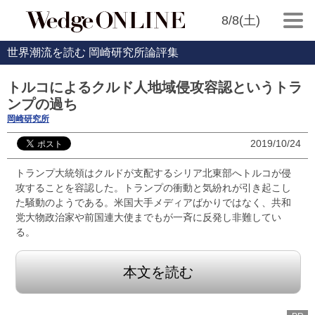
8/8(土)
世界潮流を読む 岡崎研究所論評集
トルコによるクルド人地域侵攻容認というトラ
ンプの過ち
岡崎研究所
2019/10/24
トランプ大統領はクルドが支配するシリア北東部へトルコが侵
攻することを容認した。トランプの衝動と気紛れが引き起こし
た騒動のようである。米国大手メディアばかりではなく、共和
党大物政治家や前国連大使までもが一斉に反発し非難してい
る。
本文を読む