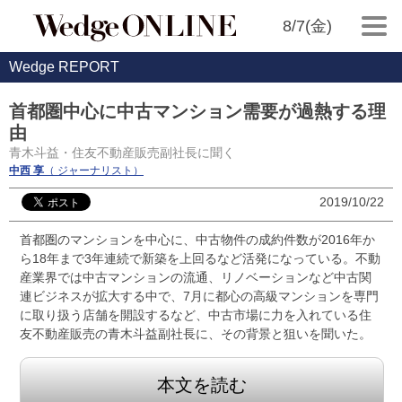
8/7(金)
Wedge REPORT
首都圏中心に中古マンション需要が過熱する理
由
青木斗益・住友不動産販売副社長に聞く
中西 享
（ ジャーナリスト）
2019/10/22
首都圏のマンションを中心に、中古物件の成約件数が2016年か
ら18年まで3年連続で新築を上回るなど活発になっている。不動
産業界では中古マンションの流通、リノベーションなど中古関
連ビジネスが拡大する中で、7月に都心の高級マンションを専門
に取り扱う店舗を開設するなど、中古市場に力を入れている住
友不動産販売の青木斗益副社長に、その背景と狙いを聞いた。
本文を読む