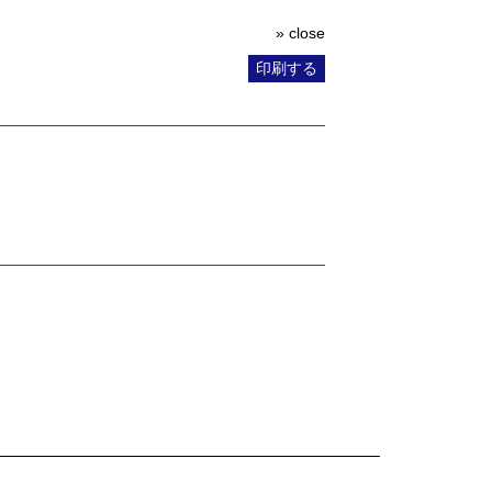
» close
印刷する