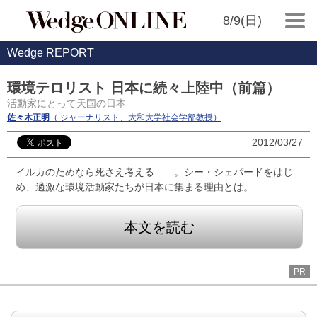
8/9(日)
Wedge REPORT
環境テロリスト 日本に続々上陸中（前篇）
活動家にとって天国の日本
佐々木正明
（ ジャーナリスト、大和大学社会学部教授）
2012/03/27
イルカのためなら死さえ考える――。シー・シェパードをはじ
め、過激な環境活動家たちが日本に集まる理由とは。
本文を読む
PR