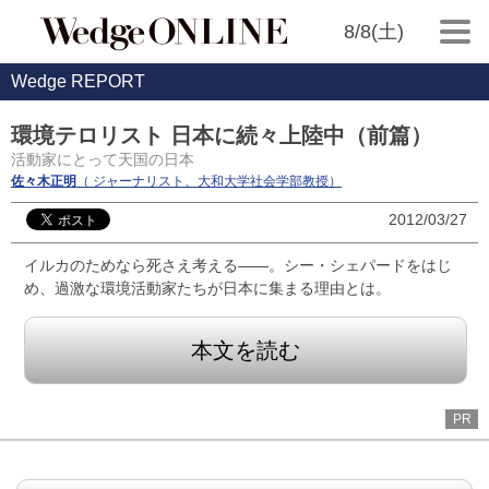
8/8(土)
Wedge REPORT
環境テロリスト 日本に続々上陸中（前篇）
活動家にとって天国の日本
佐々木正明
（ ジャーナリスト、大和大学社会学部教授）
2012/03/27
イルカのためなら死さえ考える――。シー・シェパードをはじ
め、過激な環境活動家たちが日本に集まる理由とは。
本文を読む
PR