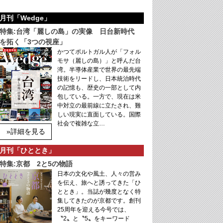
月刊「Wedge」
特集:台湾「麗しの島」の実像 日台新時代
を拓く「3つの視座」
かつてポルトガル人が「フォル
モサ（麗しの島）」と呼んだ台
湾。半導体産業で世界の最先端
技術をリードし、日本統治時代
の記憶も、歴史の一部として内
包している。一方で、現在は米
中対立の最前線に立たされ、難
しい現実に直面している。国際
社会で複雑な立…
»詳細を見る
月刊「ひととき」
特集:京都 2と5の物語
日本の文化や風土、人々の営み
を伝え、旅へと誘ってきた「ひ
ととき」。当誌が幾度となく特
集してきたのが京都です。創刊
25周年を迎える今号では、
〝2〟と〝5〟をキーワード