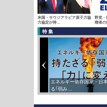
米国・サウジアラビア原子力協
野党・
力協定が持…
権者の
特集
エネルギー依存国家・日
る｢弱み…