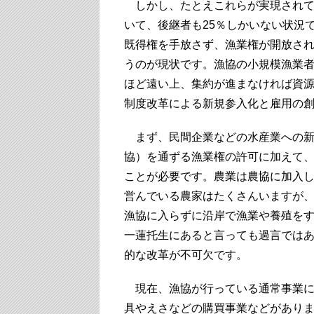
しかし、たとえこれらが実現されても
いて、後継者も25％しかいない状況
既得権を手放さず、漁業権が開放さ
うのが現状です。漁協の小規模漁業
ほど遠い上、集約が進まなければ資源
制度改革による新規参入化と雇用の
まず、民間企業などの水産業への新
協）を通ずる漁業権の許可に加えて
ことが必要です。農業は農協に加入
営んでいる農家はたくさんいますが
漁協に入らずに沿岸で漁業や養殖を
一蓮托生にあると言っても過言では
的な改革が不可欠です。
現在、漁協が行っている通常事業に
具やえさなどの購買事業などがあり