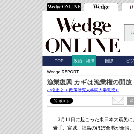
TOP
国際
ビ
政治・経済
Wedge REPORT
漁業復興 カギは漁業権の開放
小松正之
（ 政策研究大学院大学教授）
印
3月11日に起こった東日本大震災に
岩手、宮城、福島のほぼ全港が全損