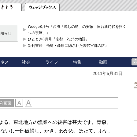
Wedge8月号『台湾「麗しの島」の実像 日台新時代を拓く「3
つの視座」』
お知らせ
ひととき8月号『京都 2と5の物語』
新刊書籍『飛鳥・藤原に隠された古代宮都の謎』
ジネス
社会
ライフ
特集
動画
2011年5月31日
刷画面
よる、東北地方の漁業への被害は甚大です。青森、
、ないし一部破損し、かき、わかめ、ほたて、ホヤ、