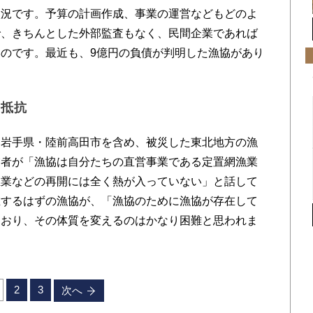
状況です。予算の計画作成、事業の運営などもどのよ
で、きちんとした外部監査もなく、民間企業であれば
のです。最近も、9億円の負債が判明した漁協があり
の抵抗
岩手県・陸前高田市を含め、被災した東北地方の漁
業者が「漁協は自分たちの直営事業である定置網漁業
殖業などの再開には全く熱が入っていない」と話して
在するはずの漁協が、「漁協のために漁協が存在して
ており、その体質を変えるのはかなり困難と思われま
2
3
次へ