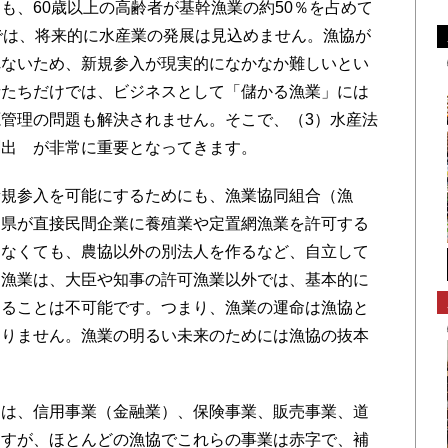
、60歳以上の高齢者が基幹漁業の約50％を占めて
では、将来的に水産業の発展は見込めません。漁協が
れないため、新規参入が現実的になかなか難しいとい
者たちだけでは、ビジネスとして「儲かる漁業」には
管理の問題も解決されません。そこで、（3）水産法
創出 が非常に重要となってきます。
規参入を可能にするためにも、漁業協同組合（漁
、県が直接民間企業に養殖業や定置網漁業を許可する
しなくても、農協以外の別法人を作るなど、自立して
、漁業は、大臣や知事の許可漁業以外では、基本的に
することは不可能です。つまり、漁業の運命は漁協と
ありません。漁業の明るい未来のためには漁協の抜本
は、信用事業（金融業）、保険事業、販売事業、道
ますが、ほとんどの漁協でこれらの事業は赤字で、補