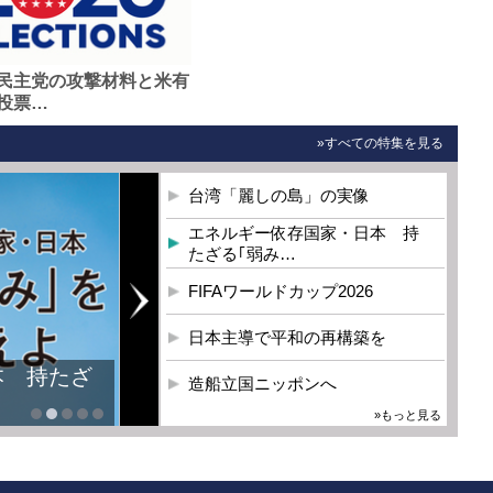
民主党の攻撃材料と米有
投票…
»すべての特集を見る
台湾「麗しの島」の実像
エネルギー依存国家・日本 持
たざる｢弱み…
FIFAワールドカップ2026
日本主導で平和の再構築を
本 持たざ
造船立国ニッポンへ
»もっと見る