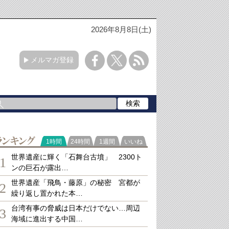
2026年8月8日(土)
メルマガ登録
ランキング
1時間
24時間
1週間
いいね
世界遺産に輝く「石舞台古墳」 2300ト
1
ンの巨石が露出…
世界遺産「飛鳥・藤原」の秘密 宮都が
2
繰り返し置かれた本…
台湾有事の脅威は日本だけでない…周辺
3
海域に進出する中国…