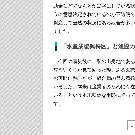
助金などでなんとか黒字にしている
うに意思決定されているのか不透明
倒産して当然の状況にある組合が多い
ました。
「水産業復興特区」と漁協
今回の震災後に、私の出身地である
村をいくつか見て回った際、ある漁
の再開に熱心だが、組合員の営む養
いました。本来は漁業者のために存
いる」という本末転倒な事態に陥っ
す。
1