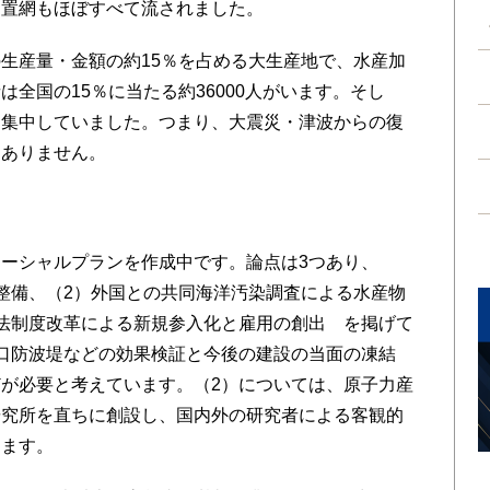
定置網もほぼすべて流されました。
生産量・金額の約15％を占める大生産地で、水産加
全国の15％に当たる約36000人がいます。そし
に集中していました。つまり、大震災・津波からの復
はありません。
ン
ーシャルプランを作成中です。論点は3つあり、
整備、（2）外国との共同海洋汚染調査による水産物
法制度改革による新規参入化と雇用の創出 を掲げて
口防波堤などの効果検証と今後の建設の当面の凍結
が必要と考えています。（2）については、原子力産
研究所を直ちに創設し、国内外の研究者による客観的
えます。