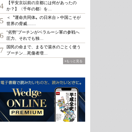
【平安京以前の京都には何があったの
4
か？】〈千年の都〉を…
＜〝運命共同体〟の日米台＞中国こそが
5
世界の脅威....…
“劣勢”プーチンがベラルーシ軍の参戦へ
6
圧力、それでも独…
国民の命まで、まるで湯水のごとく使う
7
プーチン…死傷者増…
»もっと見る