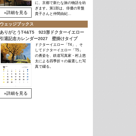
に、京都で新たな旅の物語を紡
ぎます。第1部は、俳優の常盤
»詳細を見る
貴子さんと仲間由紀…
ウェッジブックス
ありがとうT4&T5 923形ドクターイエロー
引退記念カレンダー2027 壁掛けタイプ
ドクターイエロー「T4」、そ
してドクターイエロー「T5」
の勇姿を、鉄道写真家・村上悠
太による四季折々の厳選した写
真で綴る。
»詳細を見る