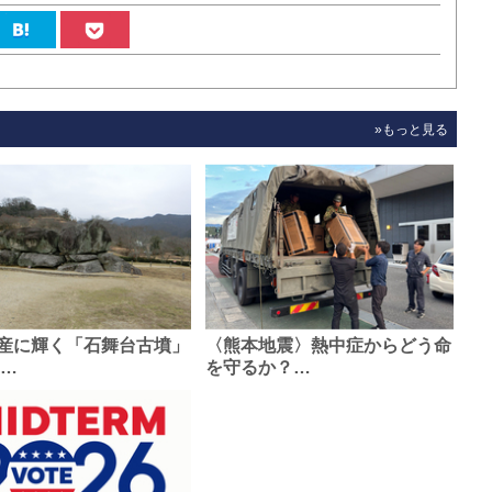
»もっと見る
産に輝く「石舞台古墳」
〈熊本地震〉熱中症からどう命
0…
を守るか？…