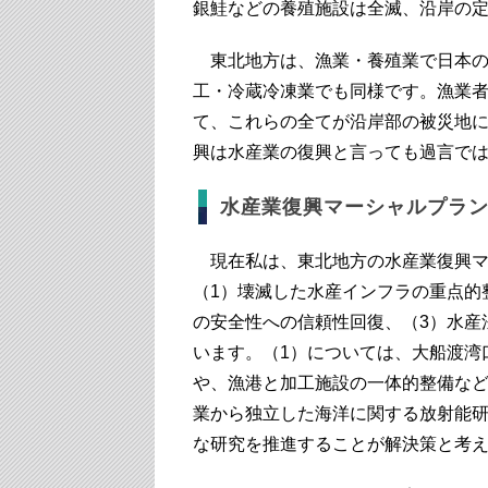
銀鮭などの養殖施設は全滅、沿岸の
東北地方は、漁業・養殖業で日本の
工・冷蔵冷凍業でも同様です。漁業者は
て、これらの全てが沿岸部の被災地
興は水産業の復興と言っても過言で
水産業復興マーシャルプラ
現在私は、東北地方の水産業復興マ
（1）壊滅した水産インフラの重点的
の安全性への信頼性回復、（3）水産
います。（1）については、大船渡湾
や、漁港と加工施設の一体的整備など
業から独立した海洋に関する放射能
な研究を推進することが解決策と考