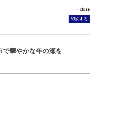
» close
印刷する
市で華やかな年の瀬を