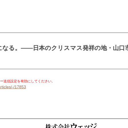
になる。――日本のクリスマス発祥の地・山口
。
ー送信設定を有効にしてください。
rticles/-/17853