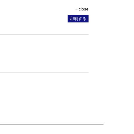
» close
印刷する