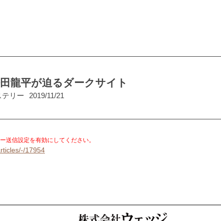
松田龍平が迫るダークサイト
ステリー
2019/11/21
。
ー送信設定を有効にしてください。
rticles/-/17954